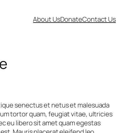
About Us
Donate
Contact Us
te
stique senectus et netus et malesuada
um tortor quam, feugiat vitae, ultricies
ec eu libero sit amet quam egestas
est. Mauris placerat eleifend leo.