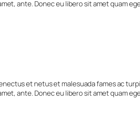
t amet, ante. Donec eu libero sit amet quam eg
q
u
a
n
t
i
t
y
senectus et netus et malesuada fames ac turp
t amet, ante. Donec eu libero sit amet quam eg