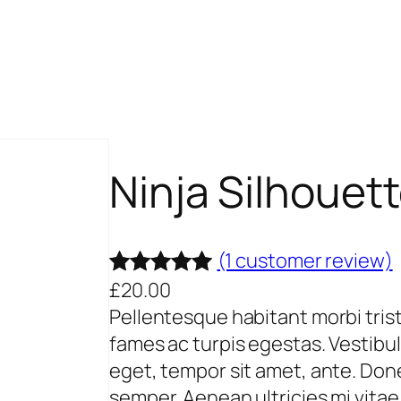
Ninja Silhouet
(1 customer review)
£
20.00
Rated
1
5.00
Pellentesque habitant morbi tri
out of 5
fames ac turpis egestas. Vestibul
based on
eget, tempor sit amet, ante. Don
customer
semper. Aenean ultricies mi vitae 