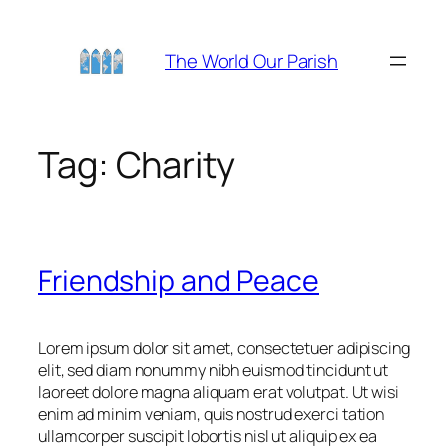
Skip
to
The World Our Parish
content
Tag:
Charity
Friendship and Peace
Lorem ipsum dolor sit amet, consectetuer adipiscing
elit, sed diam nonummy nibh euismod tincidunt ut
laoreet dolore magna aliquam erat volutpat. Ut wisi
enim ad minim veniam, quis nostrud exerci tation
ullamcorper suscipit lobortis nisl ut aliquip ex ea