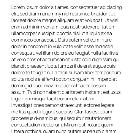
Lorem ipsum dolor sit amet, consectetuer adipiscing
elit, sed diam nonummy nibh euismod tincidunt ut
laoreet dolore magna aliquam erat volutpat. Ut wisi
enim ad minim veniam, quis nostrud exerci tation
ullamcorper suscipit lobortis nisl ut aliquip ex ea
commodo consequat. Duis autem vel eum iriure
dolor in hendrerit in vulputate velit esse molestie
consequat, vel illum dolore eu feugiat nulla facilisis
at vero eros et accumsan et iusto odio dignissim qui
blandit praesent luptatum zzril delenit augue duis
dolore te feugait nulla facilisi. Nam liber tempor cum
soluta nobis eleifend option congue nihil imperdiet
doming id quod mazim placerat facer possim
assum. Typi non habent claritatem insitam; est usus
legentis in iis qui facit eorum claritatem.
Investigationes demonstraverunt lectores legere
me lius quod ii legunt saepius. Claritas est etiam
processus dynamicus, qui sequitur mutationem
consuetudium lectorum. Mirum est notare quam
littera gothica, quam nunc putamus parum claram,