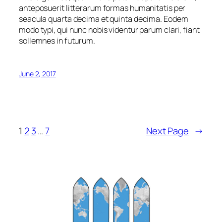
anteposuerit litterarum formas humanitatis per
seacula quarta decima et quinta decima. Eodem
modo typi, qui nunc nobis videntur parum clari, fiant
sollemnes in futurum.
June 2, 2017
1
2
3
…
7
Next Page
→