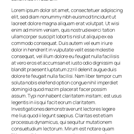
Lorem ipsum dolor sit amet, consectetuer adipiscing
elit, sed diam nonummy nibh euismod tincidunt ut
laoreet dolore magna aliquam erat volutpat. Ut wisi
enim ad minim veniam, quis nostrud exerci tation
ullamcorper suscipit lobortis nisl ut aliquip ex ea
commodo consequat. Duis autem vel eum iriure
dolor in hendrerit in vulputate velit esse molestie
consequat, vel illum dolore eu feugiat nulla facilisis
at vero eros et accumsan et iusto odio dignissim qui
blandit praesent luptatum zzril delenit augue duis
dolore te feugait nulla facilisi. Nam liber tempor cum
soluta nobis eleifend option congue nihil imperdiet
doming id quod mazim placerat facer possim
assum. Typi non habent claritatem insitam; est usus
legentis in iis qui facit eorum claritatem.
Investigationes demonstraverunt lectores legere
me lius quod ii legunt saepius. Claritas est etiam
processus dynamicus, qui sequitur mutationem
consuetudium lectorum. Mirum est notare quam