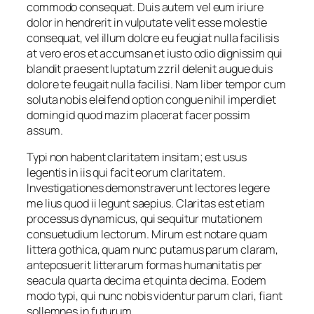
commodo consequat. Duis autem vel eum iriure
dolor in hendrerit in vulputate velit esse molestie
consequat, vel illum dolore eu feugiat nulla facilisis
at vero eros et accumsan et iusto odio dignissim qui
blandit praesent luptatum zzril delenit augue duis
dolore te feugait nulla facilisi. Nam liber tempor cum
soluta nobis eleifend option congue nihil imperdiet
doming id quod mazim placerat facer possim
assum.
Typi non habent claritatem insitam; est usus
legentis in iis qui facit eorum claritatem.
Investigationes demonstraverunt lectores legere
me lius quod ii legunt saepius. Claritas est etiam
processus dynamicus, qui sequitur mutationem
consuetudium lectorum. Mirum est notare quam
littera gothica, quam nunc putamus parum claram,
anteposuerit litterarum formas humanitatis per
seacula quarta decima et quinta decima. Eodem
modo typi, qui nunc nobis videntur parum clari, fiant
sollemnes in futurum.