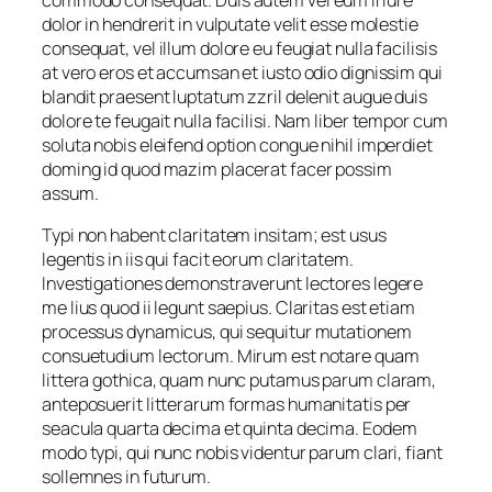
dolor in hendrerit in vulputate velit esse molestie
consequat, vel illum dolore eu feugiat nulla facilisis
at vero eros et accumsan et iusto odio dignissim qui
blandit praesent luptatum zzril delenit augue duis
dolore te feugait nulla facilisi. Nam liber tempor cum
soluta nobis eleifend option congue nihil imperdiet
doming id quod mazim placerat facer possim
assum.
Typi non habent claritatem insitam; est usus
legentis in iis qui facit eorum claritatem.
Investigationes demonstraverunt lectores legere
me lius quod ii legunt saepius. Claritas est etiam
processus dynamicus, qui sequitur mutationem
consuetudium lectorum. Mirum est notare quam
littera gothica, quam nunc putamus parum claram,
anteposuerit litterarum formas humanitatis per
seacula quarta decima et quinta decima. Eodem
modo typi, qui nunc nobis videntur parum clari, fiant
sollemnes in futurum.