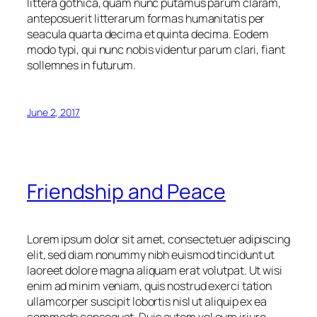
littera gothica, quam nunc putamus parum claram,
anteposuerit litterarum formas humanitatis per
seacula quarta decima et quinta decima. Eodem
modo typi, qui nunc nobis videntur parum clari, fiant
sollemnes in futurum.
June 2, 2017
Friendship and Peace
Lorem ipsum dolor sit amet, consectetuer adipiscing
elit, sed diam nonummy nibh euismod tincidunt ut
laoreet dolore magna aliquam erat volutpat. Ut wisi
enim ad minim veniam, quis nostrud exerci tation
ullamcorper suscipit lobortis nisl ut aliquip ex ea
commodo consequat. Duis autem vel eum iriure