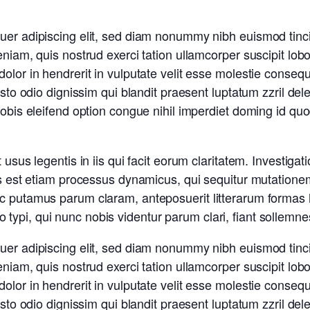
uer adipiscing elit, sed diam nonummy nibh euismod tinc
eniam, quis nostrud exerci tation ullamcorper suscipit lob
lor in hendrerit in vulputate velit esse molestie consequa
usto odio dignissim qui blandit praesent luptatum zzril dele
 nobis eleifend option congue nihil imperdiet doming id q
 usus legentis in iis qui facit eorum claritatem. Investig
tas est etiam processus dynamicus, qui sequitur mutatio
nc putamus parum claram, anteposuerit litterarum formas 
ypi, qui nunc nobis videntur parum clari, fiant sollemnes
uer adipiscing elit, sed diam nonummy nibh euismod tinc
eniam, quis nostrud exerci tation ullamcorper suscipit lob
lor in hendrerit in vulputate velit esse molestie consequa
usto odio dignissim qui blandit praesent luptatum zzril dele