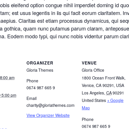
 nobis eleifend option congue nihil imperdiet doming id q
tam; est usus legentis in iis qui facit eorum claritatem. 
t saepius. Claritas est etiam processus dynamicus, qui s
ra gothica, quam nunc putamus parum claram, anteposueri
a. Eodem modo typi, qui nunc nobis videntur parum clari,
ORGANIZER
VENUE
Gloria Themes
Gloria Office
 8:00 am
1800 Ocean Front Walk,
Phone
Venice, CA 90291, USA
0674 987 665 9
Los Angeles
,
CA
90291
@ 5:00 pm
Email
United States
+ Google
charity@gloriathemes.com
:
Map
View Organizer Website
Phone
0674 987 665 9