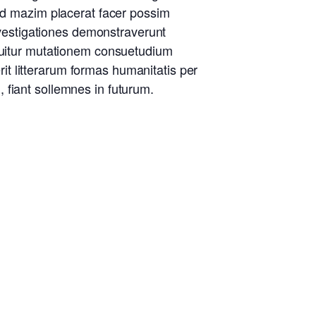
uod mazim placerat facer possim
Investigationes demonstraverunt
equitur mutationem consuetudium
t litterarum formas humanitatis per
 fiant sollemnes in futurum.